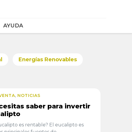
AYUDA
l
Energías Renovables
 VENTA
NOTICIAS
,
esitas saber para invertir
alipto
ucalipto es rentable? El eucalipto es
s principales fuentes de