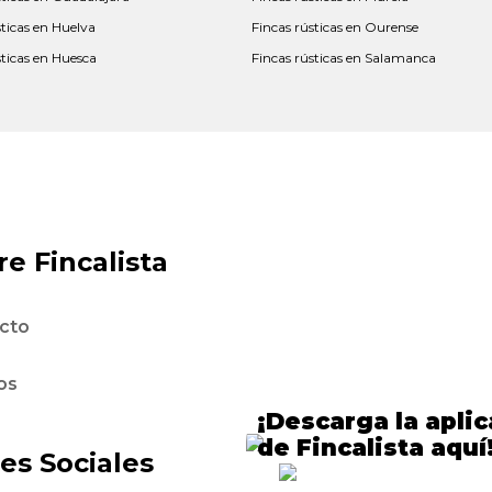
sticas en Huelva
Fincas rústicas en Ourense
sticas en Huesca
Fincas rústicas en Salamanca
e Fincalista
cto
os
¡Descarga la apli
de Fincalista aquí
es Sociales