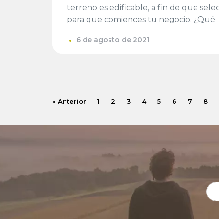
terreno es edificable, a fin de que sel
para que comiences tu negocio. ¿Qué
6 de agosto de 2021
« Anterior
1
2
3
4
5
6
7
8