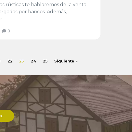
s rústicas te hablaremos de la venta
bargadas por bancos. Además,
on
0
1
22
23
24
25
Siguiente »