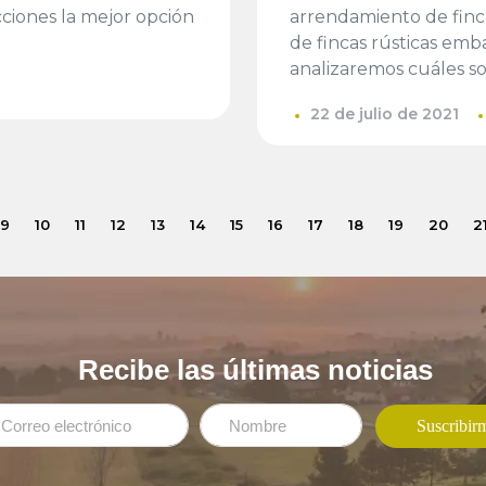
ecciones la mejor opción
arrendamiento de finca
de fincas rústicas em
analizaremos cuáles s
22 de julio de 2021
9
10
11
12
13
14
15
16
17
18
19
20
2
Recibe las últimas noticias