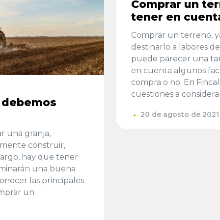
Comprar un te
tener en cuent
Comprar un terreno, y
destinarlo a labores d
puede parecer una tare
en cuenta algunos fa
compra o no. En Fincal
cuestiones a considera
é debemos
20 de agosto de 2021
r una granja,
emente construir,
bargo, hay que tener
rminarán una buena
onocer las principales
omprar un