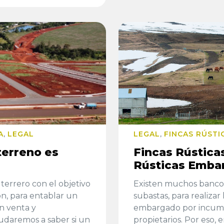
A
LEGAL
LEGAL
FINCAS RÚSTI
,
,
terreno es
Fincas Rústicas
Rústicas Emba
terrero con el objetivo
Existen muchos banco
n, para entablar un
subastas, para realiza
en venta y
embargado por incumpl
yudaremos a saber si un
propietarios. Por eso, e