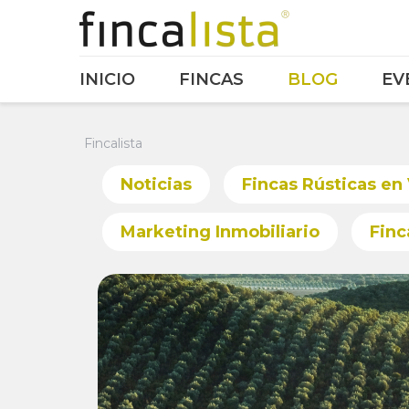
INICIO
FINCAS
BLOG
EV
Fincalista
Noticias
Fincas Rústicas en
Marketing Inmobiliario
Finc