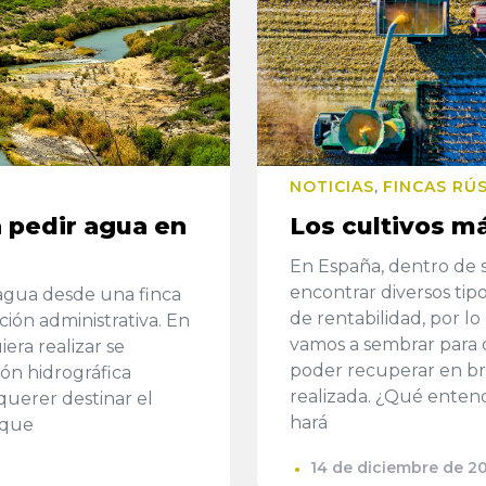
NOTICIAS
FINCAS RÚ
,
 pedir agua en
Los cultivos m
En España, dentro de 
encontrar diversos tipo
 agua desde una finca
de rentabilidad, por 
ción administrativa. En
vamos a sembrar para 
era realizar se
poder recuperar en bre
ión hidrográfica
realizada. ¿Qué enten
querer destinar el
hará
 que
14 de diciembre de 2