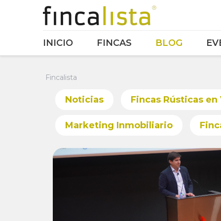
INICIO
FINCAS
BLOG
EV
Fincalista
Noticias
Fincas Rústicas en
Marketing Inmobiliario
Finc