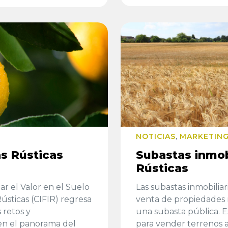
NOTICIAS
MARKETING
,
s Rústicas
Subastas inmob
Rústicas
r el Valor en el Suelo
Las subastas inmobiliar
ústicas (CIFIR) regresa
venta de propiedades r
 retos y
una subasta pública. E
en el panorama del
para vender terrenos a