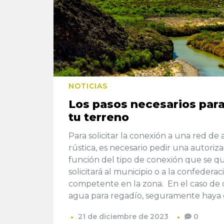
NOTICIAS
Los pasos necesarios para
tu terreno
Para solicitar la conexión a una red de
rústica, es necesario pedir una autoriza
función del tipo de conexión que se qui
solicitará al municipio o a la confederac
competente en la zona. En el caso de 
agua para regadío, seguramente haya
21 de diciembre de 2023
0