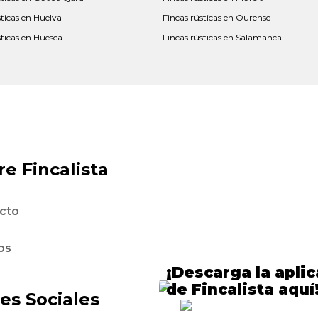
sticas en Huelva
Fincas rústicas en Ourense
sticas en Huesca
Fincas rústicas en Salamanca
e Fincalista
cto
os
¡Descarga la apli
de Fincalista aquí
es Sociales