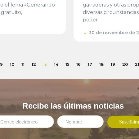
ajo el lema «Generando
ganaderas y otras propi
 gratuito,
diversas circunstancia
poder
30 de noviembre de 
9
10
11
12
13
14
15
16
17
18
19
20
2
Recibe las últimas noticias