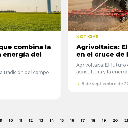
NOTICIAS
 que combina la
Agrivoltaica: E
a energía del
en el cruce de 
Agrivoltaica: El futur
agricultura y la energí
la tradición del campo
9 de septiembre de 2
9
10
11
12
13
14
15
16
17
18
19
20
2