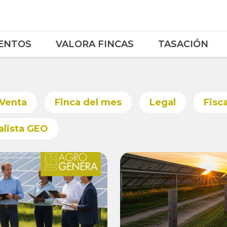
ENTOS
VALORA FINCAS
TASACIÓN
 Venta
Finca del mes
Legal
Fisca
alista GEO