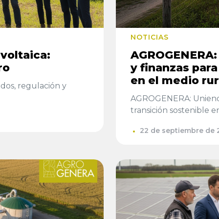
NOTICIAS
voltaica:
AGROGENERA: 
ro
y finanzas para
en el medio rur
ndos, regulación y
AGROGENERA: Uniendo 
transición sostenible e
22 de septiembre de 