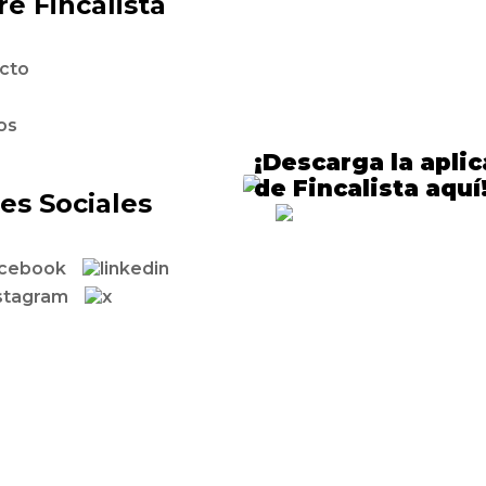
e Fincalista
cto
os
¡Descarga la apli
de Fincalista aquí
es Sociales