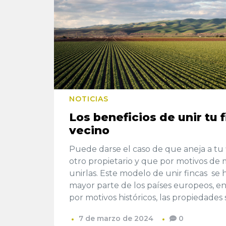
NOTICIAS
Los beneficios de unir tu f
vecino
Puede darse el caso de que aneja a tu f
otro propietario y que por motivos de 
unirlas. Este modelo de unir fincas se 
mayor parte de los países europeos, e
por motivos históricos, las propiedades 
7 de marzo de 2024
0