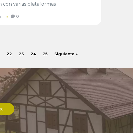
n con varias plataformas
4
0
22
23
24
25
Siguiente »