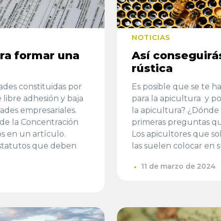
NOTICIAS
ra formar una
Así conseguirás
rústica
ades constituidas por
Es posible que se te ha
libre adhesión y baja
para la apicultura y p
idades empresariales.
la apicultura? ¿Dónde
 de la Concentración
primeras preguntas q
s en un artículo.
Los apicultores que s
Estatutos que deben
las suelen colocar en s
11 de marzo de 2024