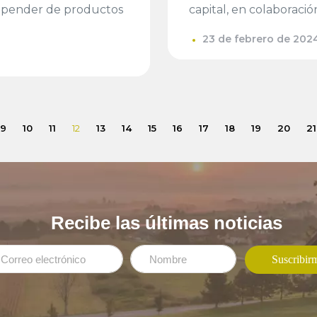
 depender de productos
capital, en colaboració
23 de febrero de 202
9
10
11
12
13
14
15
16
17
18
19
20
21
Recibe las últimas noticias