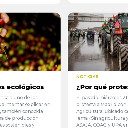
NOTICIAS
os ecológicos
¿Por qué prote
inca a uno de los
El pasado miércoles 21 
 a intentar explicar en
protesta a Madrid con 
a, también conocida
Agricultura, ubicado ce
rma de producción
lema «Sin agricultura y
as sostenibles y
ASAJA, COAG y UPA enc