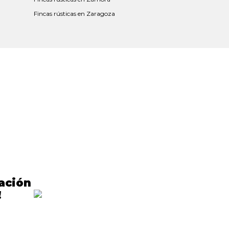
Fincas rústicas en Zaragoza
cación
!