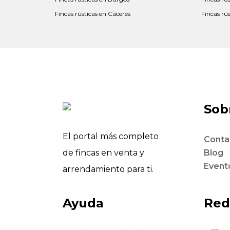
Fincas rústicas en Cáceres
Fincas rú
Sobr
El portal más completo
Conta
de fincas en venta y
Blog
Event
arrendamiento para ti.
Ayuda
Red