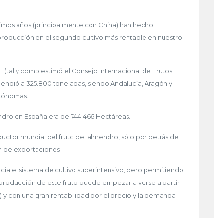
ltimos años (principalmente con China) han hecho
producción en el segundo cultivo más rentable en nuestro
21 (tal y como estimó el Consejo Internacional de Frutos
endió a 325.800 toneladas, siendo Andalucía, Aragón y
utónomas.
endro en España era de 744.466 Hectáreas.
uctor mundial del fruto del almendro, sólo por detrás de
en de exportaciones
ncia el sistema de cultivo superintensivo, pero permitiendo
 producción de este fruto puede empezar a verse a partir
 y con una gran rentabilidad por el precio y la demanda