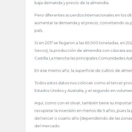
baja demanda y precio de la almendra.
Pero diferentes acuerdos internacionales en los ú
aumentar la demanda y el precio, convirtiendo su 
país.
Si en 2017 se llegaron a las 65.000 toneladas, en 20
Secos), la producción de almendra con cáscara asc
Castilla La Mancha las principales Comunidades A
En ese mismo año, la superficie de cultivo de alm
Todos estos datos nos colocan como el tercer prod
Estados Unidos y Australia, y el segundo en volum
Aquí, como con el olivar, también tiene su importa
recuperar la inversión en menos de 5 años, pues la
del tercer o cuarto año (dependiendo de las zonas)
del mercado.