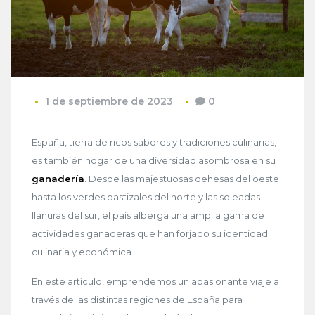
1 de septiembre de 2023
0
España, tierra de ricos sabores y tradiciones culinarias,
es también hogar de una diversidad asombrosa en su
ganadería
. Desde las majestuosas dehesas del oeste
hasta los verdes pastizales del norte y las soleadas
llanuras del sur, el país alberga una amplia gama de
actividades ganaderas que han forjado su identidad
culinaria y económica.
En este artículo, emprendemos un apasionante viaje a
través de las distintas regiones de España para