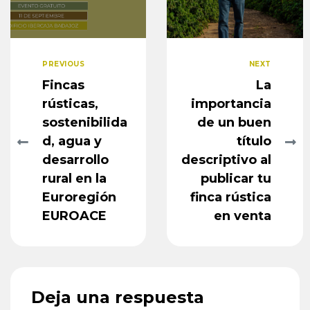
PREVIOUS
NEXT
Fincas
La
rústicas,
importancia
sostenibilida
de un buen
d, agua y
título
desarrollo
descriptivo al
rural en la
publicar tu
Euroregión
finca rústica
EUROACE
en venta
Deja una respuesta