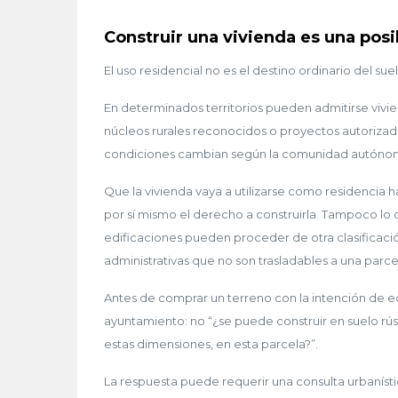
Construir una vivienda es una posi
El uso residencial no es el destino ordinario del suel
En determinados territorios pueden admitirse vivi
núcleos rurales reconocidos o proyectos autorizad
condiciones cambian según la comunidad autónoma,
Que la vivienda vaya a utilizarse como residencia 
por sí mismo el derecho a construirla. Tampoco lo c
edificaciones pueden proceder de otra clasificació
administrativas que no son trasladables a una parce
Antes de comprar un terreno con la intención de ed
ayuntamiento: no “¿se puede construir en suelo rús
estas dimensiones, en esta parcela?”.
La respuesta puede requerir una consulta urbanístic