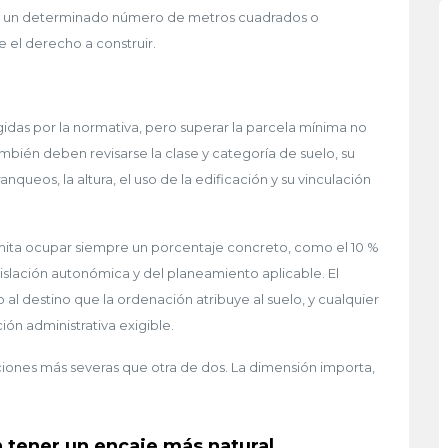
 de un determinado número de metros cuadrados o
 el derecho a construir.
gidas por la normativa, pero superar la parcela mínima no
mbién deben revisarse la clase y categoría de suelo, su
queos, la altura, el uso de la edificación y su vinculación
mita ocupar siempre un porcentaje concreto, como el 10 %
islación autonómica y del planeamiento aplicable. El
al destino que la ordenación atribuye al suelo, y cualquier
ión administrativa exigible.
ciones más severas que otra de dos. La dimensión importa,
n tener un encaje más natural