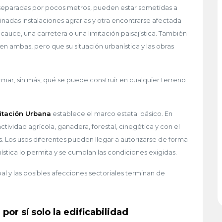
o separadas por pocos metros, pueden estar sometidas a
nadas instalaciones agrarias y otra encontrarse afectada
cauce, una carretera o una limitación paisajística. También
en ambas, pero que su situación urbanística y las obras
irmar, sin más, qué se puede construir en cualquier terreno
litación Urbana
establece el marco estatal básico. En
 actividad agrícola, ganadera, forestal, cinegética y con el
. Los usos diferentes pueden llegar a autorizarse de forma
nística lo permita y se cumplan las condiciones exigidas.
l y las posibles afecciones sectoriales terminan de
por sí solo la edificabilidad