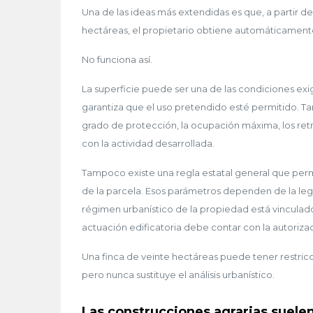
Una de las ideas más extendidas es que, a partir
hectáreas, el propietario obtiene automáticamente
No funciona así.
La superficie puede ser una de las condiciones exi
garantiza que el uso pretendido esté permitido. Ta
grado de protección, la ocupación máxima, los retran
con la actividad desarrollada.
Tampoco existe una regla estatal general que per
de la parcela. Esos parámetros dependen de la leg
régimen urbanístico de la propiedad está vinculado 
actuación edificatoria debe contar con la autorizac
Una finca de veinte hectáreas puede tener restric
pero nunca sustituye el análisis urbanístico.
Las construcciones agrarias suele