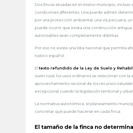
Dos fincas situadas en el mismo municipio, inclus
condiciones diferentes. Una puede admitir determi
por una protección ambiental, una vía pecuaria, un 
puede ocurrir que exista una construcción antigua 
autorizables sean completamente distintas.
Por eso no existe una lista nacional que permita af
rústico español.
El
texto refundido de la Ley de Suelo y Rehabi
suelo rural, los usos ordinarios se relacionan con la
aprovechamiento racional de los recursos naturales
excepcional cuando la legislación territorial y urba
La normativa autonómica, el planeamiento municipa
concretar qué puede hacerse en cada finca.
El tamaño de la finca no determina 