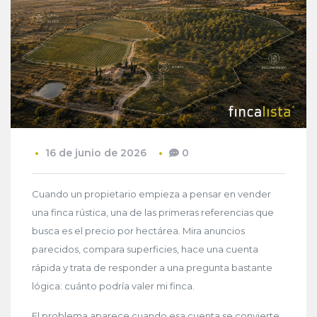
16 de junio de 2026
0
Cuando un propietario empieza a pensar en vender
una finca rústica, una de las primeras referencias que
busca es el precio por hectárea. Mira anuncios
parecidos, compara superficies, hace una cuenta
rápida y trata de responder a una pregunta bastante
lógica: cuánto podría valer mi finca.
El problema aparece cuando esa cuenta se convierte