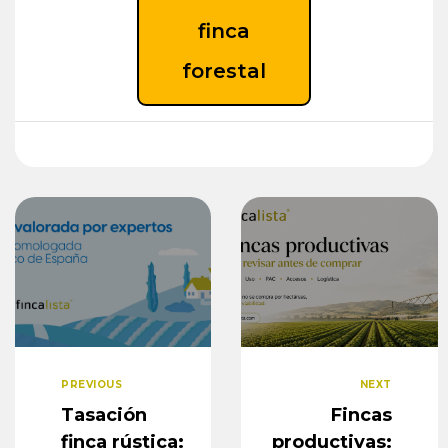
finca
forestal
PREVIOUS
NEXT
Tasación
Fincas
finca rústica:
productivas: