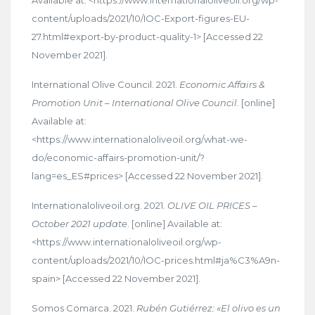
Available at: <https://www.internationaloliveoil.org/wp-
content/uploads/2021/10/IOC-Export-figures-EU-
27.html#export-by-product-quality-1> [Accessed 22
November 2021].
International Olive Council. 2021.
Economic Affairs &
Promotion Unit – International Olive Council
. [online]
Available at:
<https://www.internationaloliveoil.org/what-we-
do/economic-affairs-promotion-unit/?
lang=es_ES#prices> [Accessed 22 November 2021].
Internationaloliveoil.org. 2021.
OLIVE OIL PRICES –
October 2021 update
. [online] Available at:
<https://www.internationaloliveoil.org/wp-
content/uploads/2021/10/IOC-prices.html#ja%C3%A9n-
spain> [Accessed 22 November 2021].
Somos Comarca. 2021.
Rubén Gutiérrez: «El olivo es un