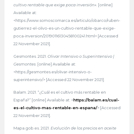
cultivo rentable que exige poca inversión»
. [online]
Available at:
<https://www.somoscomarca.es/articulo/obarco/ruben-
gutierrez-el-olivo-es-un-cultivo-rentable-que-exige-
poca-inversion/20190116130458100241.html> [Accessed
22 November 2021].
Gesmontes. 2021.
Olivar Intensivo o Superintensivo |
Gesmontes
. [online] Available at:
<https://gesmontes.es/olivar-intensivo-o-
superintensivo/> [Accessed 22 November 2021].
Balam. 2021. “¿Cuál es el cultivo más rentable en
España?” [online] Available at: <
https://balam.es/cual-
es-el-cultivo-mas-rentable-en-espana/
> [Accessed
22 November 2021].
Mapa.gob.es. 2021.
Evolución de los precios en aceite