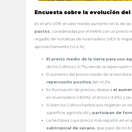
Encuesta sobre la evolución del 
En el año 2019, el valor medio aumentó en 14 de las
pastos
, consideradas por el MAPA con un precio 
regadío de hortalizas de invernadero (+8,9 % respec
aprovechamiento (+2,4 %).
El precio medio de la tierra para uso a
de los Cultivos (-0,7%) siendo la repercusión 
El aumento del precio medio de la hectárea
repercusión positiva
del +0,3%.
En fluctuación de precios, destaca
el aumen
en invernadero (+8,9%), el Arroz (+3,6%), y las H
Si bien los Cultivos herbáceos registran un
superficie agrícola útil y
participan de form
La hectárea cuyo precio más repuntó en el a
subtropical de secano
, que pasó de los 6.