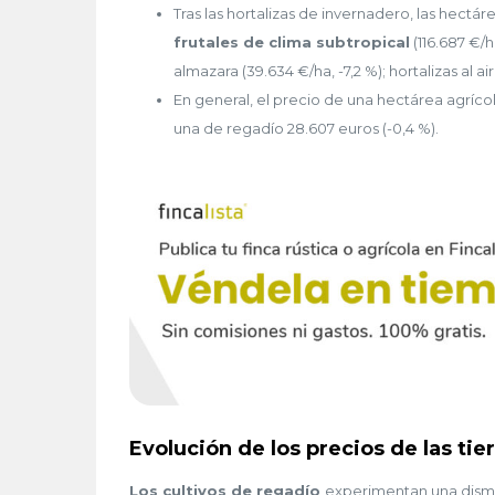
Tras las hortalizas de invernadero, las hect
frutales de clima subtropical
(116.687 €/h
almazara (39.634 €/ha, -7,2 %); hortalizas al air
En general, el precio de una hectárea agrícol
una de regadío 28.607 euros (-0,4 %).
Evolución de los precios de las tie
Los cultivos de regadío
experimentan una dismin