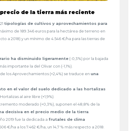
precio de la tierra más reciente
 21
tipologías de cultivos y aprovechamientos para
máximo de 189.346 euros para la hectárea de terreno en
to a 2018) y un mínimo de 4.546 €/ha para las tierras de
grario ha disminuido ligeramente
(-0,3%) por la bajada
más importante la del Olivar con (-1,1%).
 de los Aprovechamientos (+2,4%) se traduce en
una
to en el valor del suelo dedicado a las hortalizas
ortalizas al aire libre (+1,9%).
 incremento moderado (+0,3%), suponen el 48,8% de la
a decisiva en el precio medio de la tierra
.
ño 2019 fue la dedicada a
frutales de clima
506 €/ha a los 7.462 €/ha, un 14,7 % más respecto a 2018.