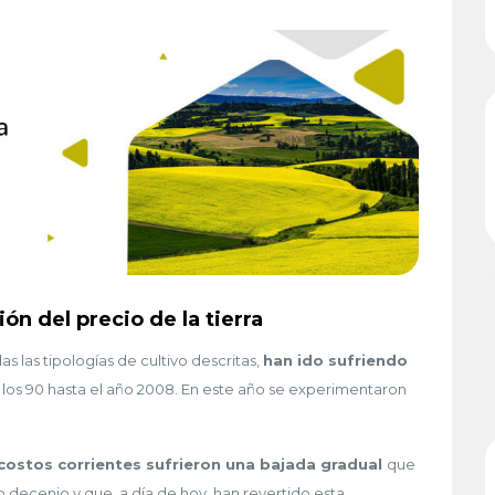
ón del precio de la tierra
s las tipologías de cultivo descritas,
han ido sufriendo
os 90 hasta el año 2008. En este año se experimentaron
 costos corrientes sufrieron una bajada gradual
que
ecenio y que, a día de hoy, han revertido esta