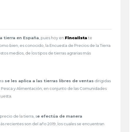
la tierra en España
, pues hoy en
Fincalista
te
mo bien, es conocido, la Encuesta de Precios de la Tierra
tos medios, de los tipos de tierras agrarias más
ra
se les aplica a las tierras libres de ventas
dirigidas
ura, Pesca y Alimentación, en conjunto de las Comunidades
cuesta.
recio de la tierra, s
e efectúa de manera
s recientes son del año 2019, los cuales se encuentran