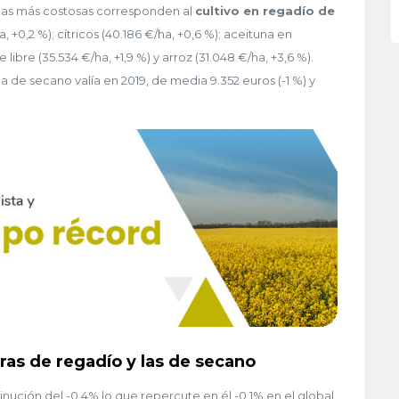
áreas más costosas corresponden al
cultivo en regadío de
a, +0,2 %); cítricos (40.186 €/ha, +0,6 %); aceituna en
e libre (35.534 €/ha, +1,9 %) y arroz (31.048 €/ha, +3,6 %).
a de secano valía en 2019, de media 9.352 euros (-1 %) y
rras de regadío y las de secano
ución del -0,4% lo que repercute en él -0,1% en el global.